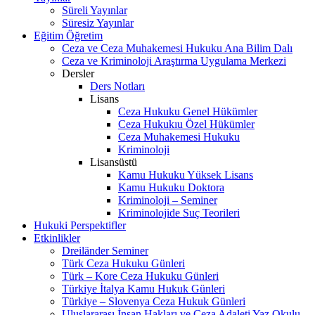
Süreli Yayınlar
Süresiz Yayınlar
Eğitim Öğretim
Ceza ve Ceza Muhakemesi Hukuku Ana Bilim Dalı
Ceza ve Kriminoloji Araştırma Uygulama Merkezi
Dersler
Ders Notları
Lisans
Ceza Hukuku Genel Hükümler
Ceza Hukukıu Özel Hükümler
Ceza Muhakemesi Hukuku
Kriminoloji
Lisansüstü
Kamu Hukuku Yüksek Lisans
Kamu Hukuku Doktora
Kriminoloji – Seminer
Kriminolojide Suç Teorileri
Hukuki Perspektifler
Etkinlikler
Dreiländer Seminer
Türk Ceza Hukuku Günleri
Türk – Kore Ceza Hukuku Günleri
Türkiye İtalya Kamu Hukuk Günleri
Türkiye – Slovenya Ceza Hukuk Günleri
Uluslararası İnsan Hakları ve Ceza Adaleti Yaz Okulu