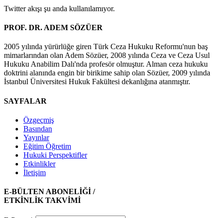
Twitter akışı şu anda kullanılamıyor.
PROF. DR. ADEM SÖZÜER
2005 yılında yürürlüğe giren Türk Ceza Hukuku Reformu'nun baş
mimarlarından olan Adem Sözüer, 2008 yılında Ceza ve Ceza Usul
Hukuku Anabilim Dalı'nda profesör olmuştur. Alman ceza hukuku
doktrini alanında engin bir birikime sahip olan Sözüer, 2009 yılında
İstanbul Üniversitesi Hukuk Fakültesi dekanlığına atanmıştır.
SAYFALAR
Özgeçmiş
Basından
Yayınlar
Eğitim Öğretim
Hukuki Perspektifler
Etkinlikler
İletişim
E-BÜLTEN ABONELİĞİ /
ETKİNLİK TAKVİMİ