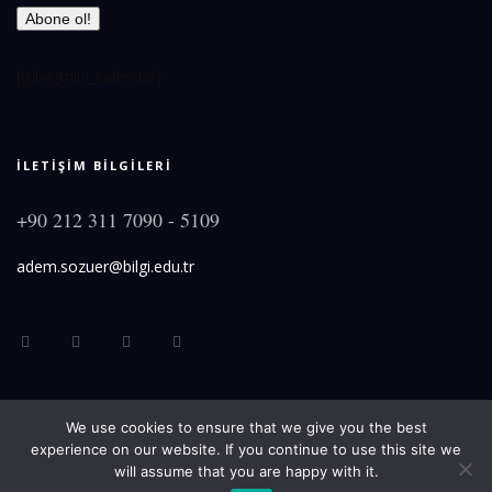
[tribe_mini_calendar]
İLETİŞİM BİLGİLERİ
+90 212 311 7090 - 5109
adem.sozuer@bilgi.edu.tr
We use cookies to ensure that we give you the best
© Prof. Dr. Adem Sözüer 2025 Tüm Hakları Saklıdır.
experience on our website. If you continue to use this site we
will assume that you are happy with it.