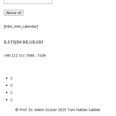
[tribe_mini_calendar]
İLETİŞİM BİLGİLERİ
+90 212 311 7090 - 5109
adem.sozuer@bilgi.edu.tr
© Prof. Dr. Adem Sözüer 2025 Tüm Hakları Saklıdır.