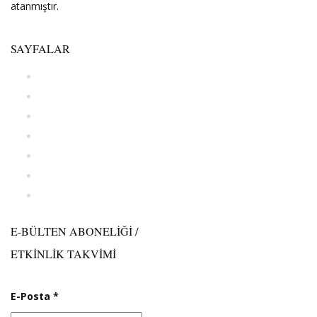
atanmıştır.
SAYFALAR
Özgeçmiş
Basından
Yayınlar
Eğitim Öğretim
Hukuki Perspektifler
Etkinlikler
İletişim
E-BÜLTEN ABONELİĞİ /
ETKİNLİK TAKVİMİ
E-Posta
*