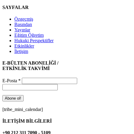
SAYFALAR
Özgeçmiş
Basından
Yayınlar
Eğitim Öğretim
Hukuki Perspektifler
Etkinlikler
İletişim
E-BÜLTEN ABONELİĞİ /
ETKİNLİK TAKVİMİ
E-Posta
*
[tribe_mini_calendar]
İLETİŞİM BİLGİLERİ
+90 212 311 7090 - 5109