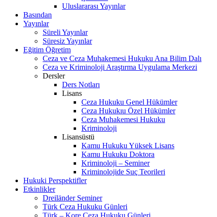
Uluslararası Yayınlar
Basından
Yayınlar
Süreli Yayınlar
Süresiz Yayınlar
Eğitim Öğretim
Ceza ve Ceza Muhakemesi Hukuku Ana Bilim Dalı
Ceza ve Kriminoloji Araştırma Uygulama Merkezi
Dersler
Ders Notları
Lisans
Ceza Hukuku Genel Hükümler
Ceza Hukukıu Özel Hükümler
Ceza Muhakemesi Hukuku
Kriminoloji
Lisansüstü
Kamu Hukuku Yüksek Lisans
Kamu Hukuku Doktora
Kriminoloji – Seminer
Kriminolojide Suç Teorileri
Hukuki Perspektifler
Etkinlikler
Dreiländer Seminer
Türk Ceza Hukuku Günleri
Türk – Kore Ceza Hukuku Günleri