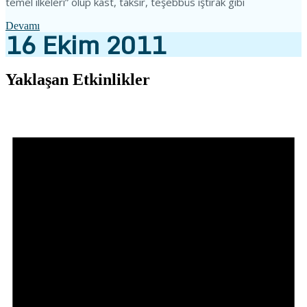
temel ilkeleri” olup kast, taksir, teşebbüs iştirak gibi
Devamı
16
Ekim
2011
Yaklaşan Etkinlikler