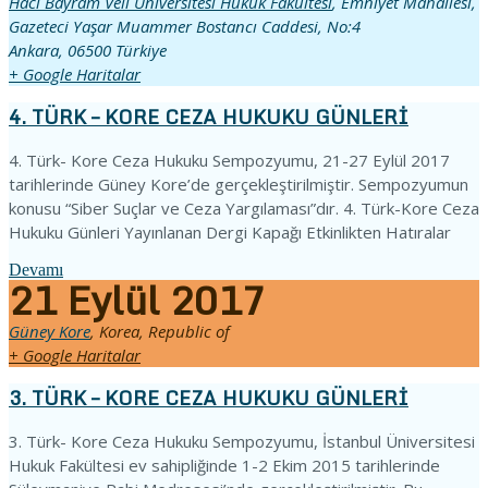
Hacı Bayram Veli Üniversitesi Hukuk Fakültesi
,
Emniyet Mahallesi,
Gazeteci Yaşar Muammer Bostancı Caddesi, No:4
Ankara
,
06500
Türkiye
+ Google Haritalar
4. TÜRK – KORE CEZA HUKUKU GÜNLERİ
4. Türk- Kore Ceza Hukuku Sempozyumu, 21-27 Eylül 2017
tarihlerinde Güney Kore’de gerçekleştirilmiştir. Sempozyumun
konusu “Siber Suçlar ve Ceza Yargılaması”dır. 4. Türk-Kore Ceza
Hukuku Günleri Yayınlanan Dergi Kapağı Etkinlikten Hatıralar
Devamı
21
Eylül
2017
Güney Kore
,
Korea, Republic of
+ Google Haritalar
3. TÜRK – KORE CEZA HUKUKU GÜNLERİ
3. Türk- Kore Ceza Hukuku Sempozyumu, İstanbul Üniversitesi
Hukuk Fakültesi ev sahipliğinde 1-2 Ekim 2015 tarihlerinde