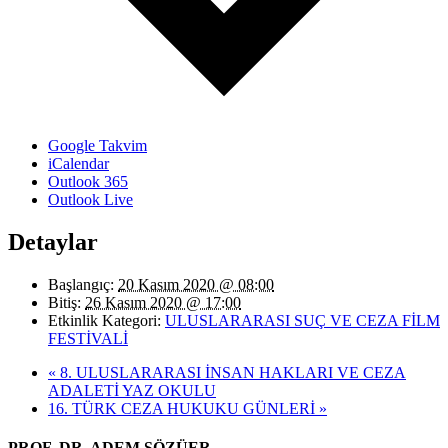
Google Takvim
iCalendar
Outlook 365
Outlook Live
Detaylar
Başlangıç:
20 Kasım 2020 @ 08:00
Bitiş:
26 Kasım 2020 @ 17:00
Etkinlik Kategori:
ULUSLARARASI SUÇ VE CEZA FİLM
FESTİVALİ
«
8. ULUSLARARASI İNSAN HAKLARI VE CEZA
ADALETİ YAZ OKULU
16. TÜRK CEZA HUKUKU GÜNLERİ
»
PROF. DR. ADEM SÖZÜER