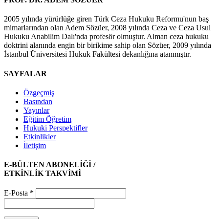
2005 yılında yürürlüğe giren Türk Ceza Hukuku Reformu'nun baş
mimarlarından olan Adem Sözüer, 2008 yılında Ceza ve Ceza Usul
Hukuku Anabilim Dalı'nda profesör olmuştur. Alman ceza hukuku
doktrini alanında engin bir birikime sahip olan Sözüer, 2009 yılında
İstanbul Üniversitesi Hukuk Fakültesi dekanlığına atanmıştır.
SAYFALAR
Özgeçmiş
Basından
Yayınlar
Eğitim Öğretim
Hukuki Perspektifler
Etkinlikler
İletişim
E-BÜLTEN ABONELİĞİ /
ETKİNLİK TAKVİMİ
E-Posta
*