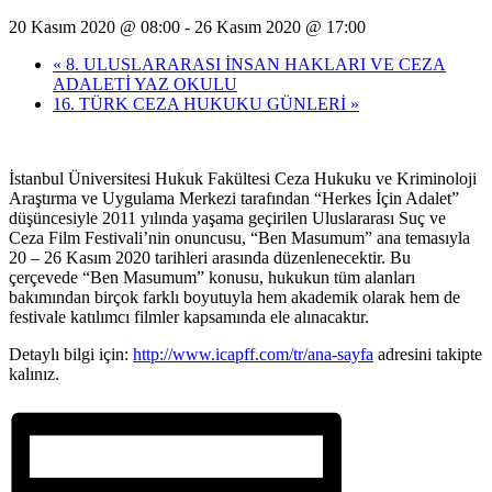
20 Kasım 2020 @ 08:00
-
26 Kasım 2020 @ 17:00
«
8. ULUSLARARASI İNSAN HAKLARI VE CEZA
ADALETİ YAZ OKULU
16. TÜRK CEZA HUKUKU GÜNLERİ
»
İstanbul Üniversitesi Hukuk Fakültesi Ceza Hukuku ve Kriminoloji
Araştırma ve Uygulama Merkezi tarafından “Herkes İçin Adalet”
düşüncesiyle 2011 yılında yaşama geçirilen Uluslararası Suç ve
Ceza Film Festivali’nin onuncusu, “Ben Masumum” ana temasıyla
20 – 26 Kasım 2020 tarihleri arasında düzenlenecektir. Bu
çerçevede “Ben Masumum” konusu, hukukun tüm alanları
bakımından birçok farklı boyutuyla hem akademik olarak hem de
festivale katılımcı filmler kapsamında ele alınacaktır.
Detaylı bilgi için:
http://www.icapff.com/tr/ana-sayfa
adresini takipte
kalınız.