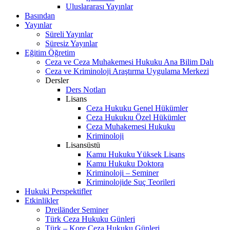
Uluslararası Yayınlar
Basından
Yayınlar
Süreli Yayınlar
Süresiz Yayınlar
Eğitim Öğretim
Ceza ve Ceza Muhakemesi Hukuku Ana Bilim Dalı
Ceza ve Kriminoloji Araştırma Uygulama Merkezi
Dersler
Ders Notları
Lisans
Ceza Hukuku Genel Hükümler
Ceza Hukukıu Özel Hükümler
Ceza Muhakemesi Hukuku
Kriminoloji
Lisansüstü
Kamu Hukuku Yüksek Lisans
Kamu Hukuku Doktora
Kriminoloji – Seminer
Kriminolojide Suç Teorileri
Hukuki Perspektifler
Etkinlikler
Dreiländer Seminer
Türk Ceza Hukuku Günleri
Türk – Kore Ceza Hukuku Günleri