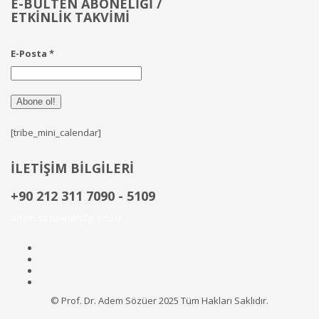
E-BÜLTEN ABONELİĞİ /
ETKİNLİK TAKVİMİ
E-Posta
*
[tribe_mini_calendar]
İLETİŞİM BİLGİLERİ
+90 212 311 7090 - 5109
adem.sozuer@bilgi.edu.tr
© Prof. Dr. Adem Sözüer 2025 Tüm Hakları Saklıdır.