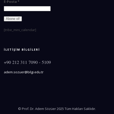
E-Posta
*
[tribe_mini_calendar]
İLETİŞİM BİLGİLERİ
+90 212 311 7090 - 5109
adem.sozuer@bilgi.edu.tr
© Prof. Dr. Adem Sözüer 2025 Tüm Hakları Saklıdır.