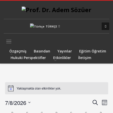
TÜRKÇE
Özgeçmiş
Basından
Yayınlar
Eğitim Öğretim
Hukuki Perspektifler
Etkinlikler
İletişim
Yaklaşmakta olan etkinlikler yok.
Notice
Etkinl
Etk
7/8/2026
Ara
Ay
gö
aram
Tarih
P
PAZARTESI
S
SALI
Ç
ÇARŞAMBA
P
PERŞEMBE
C
CUMA
C
CUMARTESI
P
PAZAR