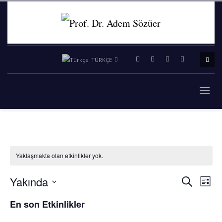
TÜRKÇE
Yaklaşmakta olan etkinlikler yok.
Yakında
Ara
Etkinli
Etki
Liste
Tarih
En son Etkinlikler
gör
arama
seç.