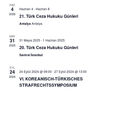
gez
ve
HAZ
4
Haziran 4
-
Haziran 8
2026
21. Türk Ceza Hukuku Günleri
görünü
Antalya
Antalya
gezinm
MAY
31
31 Mayıs 2025
-
1 Haziran 2025
2025
20. Türk Ceza Hukuku Günleri
Santral İstanbul
EYL
24
24 Eylül 2024 @ 09:00
-
27 Eylül 2024 @ 13:00
2024
VI. KOREANISCH-TÜRKISCHES
STRAFRECHTSSYMPOSIUM